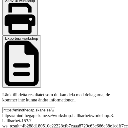
Skriv ut workshop
Exportera workshop
Länk till detta resultatet som du kan dela med deltagarna, de
kommer inte kunna ändra informationen.
https://mindthegap.skane.se/workshop-hallbarhet/workshop-3-
hallbarhet-153/?
ws_result=4b288d180510c22228cfb7eaaa8729c63c666e38e1edff7cc