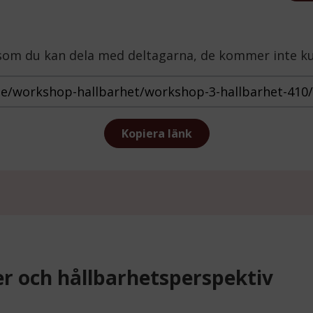
t som du kan dela med deltagarna, de kommer inte k
https://mindthegap.skane.se/wor
Kopiera länk
er och hållbarhetsperspektiv