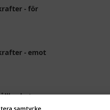
rafter - för
krafter - emot
ållbarhet
tera samtycke