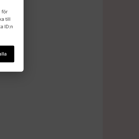
 för
a till
a ID:n
lla