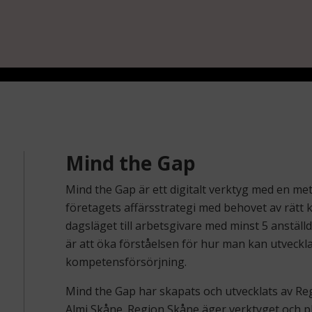
Mind the Gap
Mind the Gap är ett digitalt verktyg med en m
företagets affärsstrategi med behovet av rätt 
dagsläget till arbetsgivare med minst 5 anställda
är att öka förståelsen för hur man kan utveckl
kompetensförsörjning.
Mind the Gap har skapats och utvecklats av R
Almi Skåne. Region Skåne äger verktyget och pl