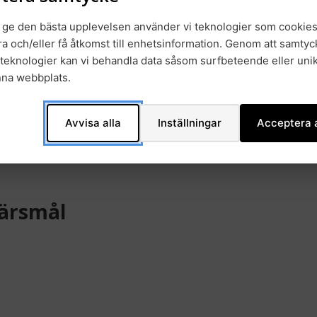
t ge den bästa upplevelsen använder vi teknologier som cookies
gra och/eller få åtkomst till enhetsinformation. Genom att samtyck
teknologier kan vi behandla data såsom surfbeteende eller unik
nna webbplats.
ganisatoriska faktorer
Avvisa alla
Inställningar
Acceptera a
färsmål