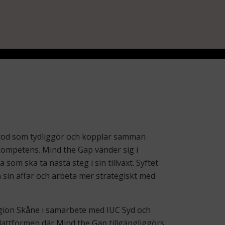
etod som tydliggör och kopplar samman
kompetens. Mind the Gap vänder sig i
 som ska ta nästa steg i sin tillväxt. Syftet
a sin affär och arbeta mer strategiskt med
egion Skåne i samarbete med IUC Syd och
attformen där Mind the Gap tillgängliggörs.