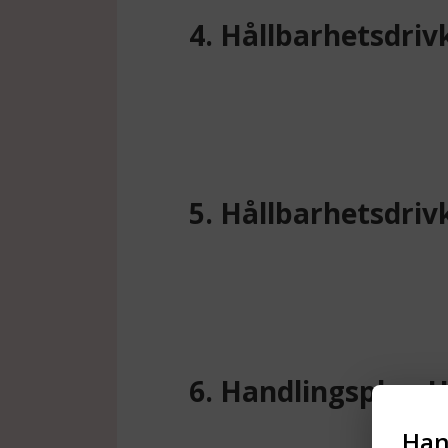
4. Hållbarhetsdrivk
5. Hållbarhetsdriv
6. Handlingsplan H
Han