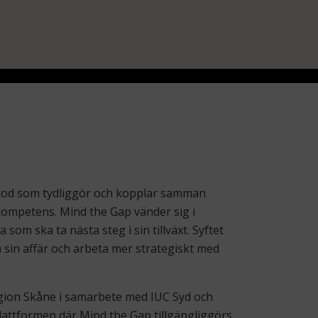
etod som tydliggör och kopplar samman
kompetens. Mind the Gap vänder sig i
 som ska ta nästa steg i sin tillväxt. Syftet
a sin affär och arbeta mer strategiskt med
egion Skåne i samarbete med IUC Syd och
attformen där Mind the Gap tillgängliggörs.