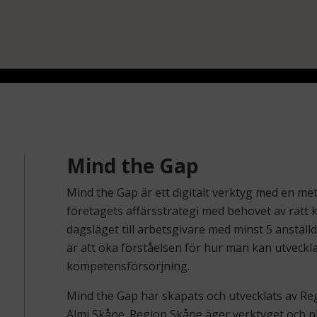
Mind the Gap
Mind the Gap är ett digitalt verktyg med en m
företagets affärsstrategi med behovet av rätt 
dagsläget till arbetsgivare med minst 5 anställda
är att öka förståelsen för hur man kan utveckl
kompetensförsörjning.
Mind the Gap har skapats och utvecklats av R
Almi Skåne. Region Skåne äger verktyget och pl