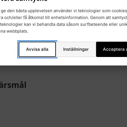
t ge den bästa upplevelsen använder vi teknologier som cookies
gra och/eller få åtkomst till enhetsinformation. Genom att samtyck
teknologier kan vi behandla data såsom surfbeteende eller unik
nna webbplats.
ganisatoriska faktorer
Avvisa alla
Inställningar
Acceptera a
färsmål