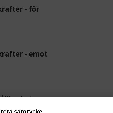
rafter - för
krafter - emot
ållbarhet
tera samtycke