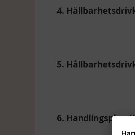
4. Hållbarhetsdrivk
5. Hållbarhetsdriv
6. Handlingsplan H
Han