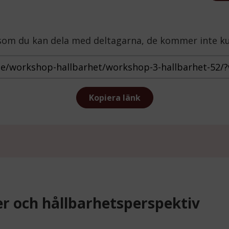
t som du kan dela med deltagarna, de kommer inte k
https://mindthegap.skane.se/wor
Kopiera länk
er och hållbarhetsperspektiv