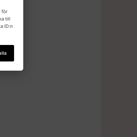
 för
a till
a ID:n
lla